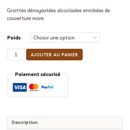
Griottes dénoyautées alcoolisées enrobées de
couverture noire.
Poids
quantité
AJOUTER AU PANIER
de
Ballotin
Paiement sécurisé
de
griottes
Description