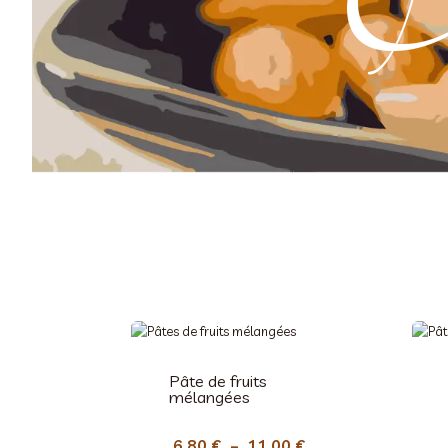
Pâte de fruits
mélangées
P
6,80
€
–
11,00
€