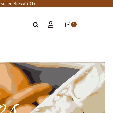
vel en Bresse (01)
0
es