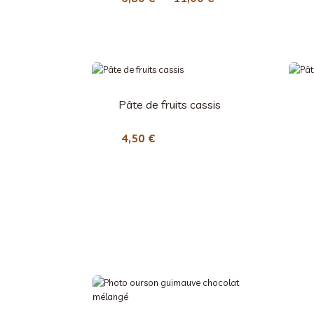
l
a
g
e
d
e
Pâte de fruits cassis
p
r
4,50
€
i
x
:
6
,
8
0
€