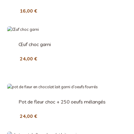
:
1
16,00
€
5
,
0
0
Œuf choc garni
€
à
24,00
€
5
9
,
0
0
Pot de fleur choc + 250 oeufs mélangés
€
24,00
€