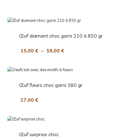
Œuf diamant choc garni 210 à 850 gr
P
15,00
€
–
59,00
€
l
a
g
e
Œuf fleurs choc garni 380 gr
d
e
27,00
€
p
r
i
x
Œuf surprise choc