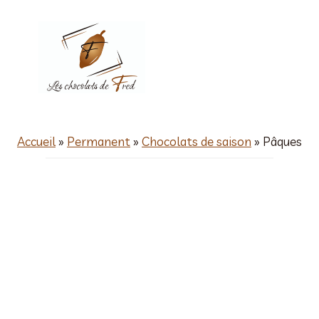
Aller
au
contenu
Accueil
»
Permanent
»
Chocolats de saison
»
Pâques
Pâques