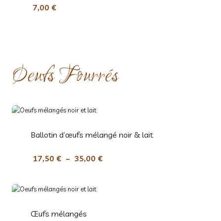
7,00
€
Oeufs Fourrés
Ballotin d’œufs mélangé noir & lait
P
17,50
€
–
35,00
€
l
a
g
e
Œufs mélangés
d