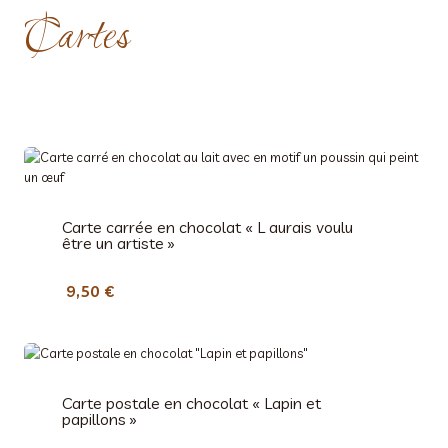
x
Cartes
e
d
:
e
1
p
,
r
8
i
0
x
€
:
à
Carte carrée en chocolat « L aurais voulu
5
8
être un artiste »
,
,
5
0
9,50
€
0
0
€
€
à
2
Carte postale en chocolat « Lapin et
papillons »
7