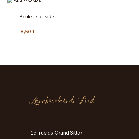
Poule choc vide
8,50
€
Les chocolats de Fred
19, rue du Grand Sillon