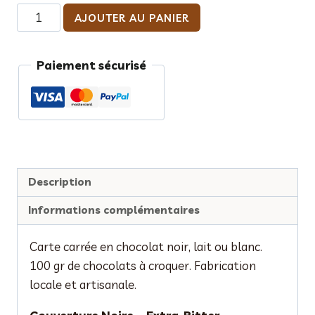
quantité
AJOUTER AU PANIER
de
Carte
Paiement sécurisé
carrée
en
chocolat
"A
l'abordage
!"
Description
Informations complémentaires
Carte carrée en chocolat noir, lait ou blanc.
100 gr de chocolats à croquer. Fabrication
locale et artisanale.