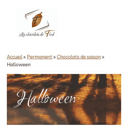
Aller
au
contenu
Accueil
»
Permanent
»
Chocolats de saison
»
Halloween
Halloween