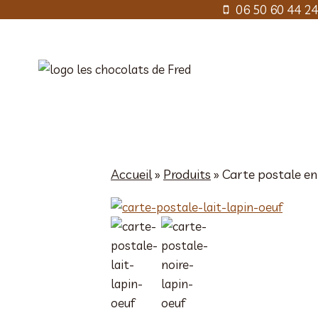
Aller
06 50 60 44 24
au
contenu
Accueil
»
Produits
»
Carte postale en 