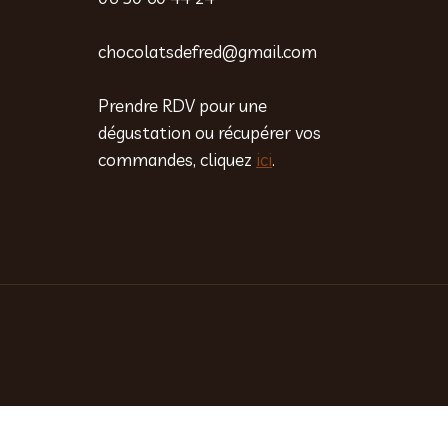
chocolatsdefred@gmail.com
Prendre RDV pour une
dégustation ou récupérer vos
commandes, cliquez
ici
.
Carte postale en chocolat « Lapin et papillons »