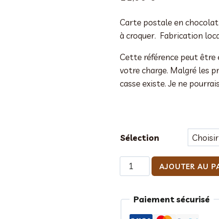
Carte postale en chocolat 
à croquer. Fabrication loca
Cette référence peut être 
votre charge. Malgré les pr
casse existe. Je ne pourra
Sélection
quantité
AJOUTER AU P
de
Carte
Paiement sécurisé
postale
en