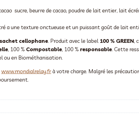
cao sucre, beurre de cacao, poudre de lait entier, lait écré
ré a une texture onctueuse et un puissant goût de lait enti
 sachet cellophane
. Produit avec le label
100 % GREEN
, 
lle
, 100 %
Compostable
, 100 %
responsable
. Cette res
el ou en Biométhanisation.
a
www.mondialrelay.fr
à votre charge. Malgré les précaution
mboursement.