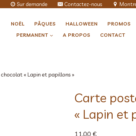
Sur demande
Contactez-nous
Montre
NOËL
PÂQUES
HALLOWEEN
PROMOS
PERMANENT
A PROPOS
CONTACT
chocolat « Lapin et papillons »
Carte post
« Lapin et 
11,00
€