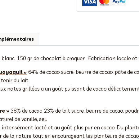
chocolat
"Lapin
et
papillons"
mplémentaires
 blanc. 150 gr de chocolat à croquer. Fabrication locale et 
uayaquil »
64% de cacao sucre, beurre de cacao, pâte de cac
tenir du lait.
ux notes grillées a un goût puissant de cacao délicatement
re »
38% de cacao 23% de lait sucre, beurre de cacao, poudre
turel de vanille, sel.
 intensément lacté et au goût plus pur en cacao. Du plante
r de la nature tout en encourageant les planteurs de cacao 