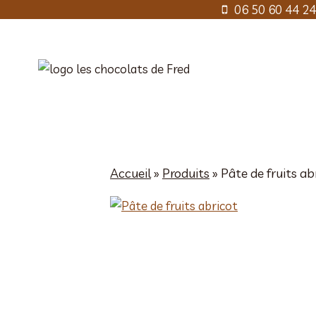
Aller
06 50 60 44 24
au
contenu
Accueil
»
Produits
»
Pâte de fruits ab