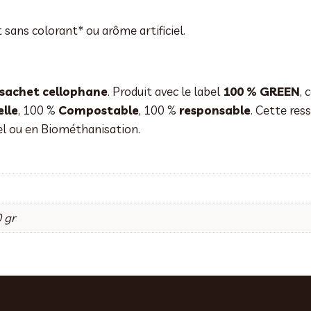
sans colorant* ou arôme artificiel.
 sachet cellophane
. Produit avec le label
100 % GREEN
, 
lle
, 100 %
Compostable
, 100 %
responsable
. Cette res
el ou en Biométhanisation.
 gr