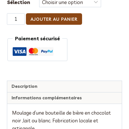
Sélection
quantité
AJOUTER AU PANIER
de
Bouteille
Paiement sécurisé
de
bière
chocolat
"Le
baiser"
Description
Informations complémentaires
Moulage d’une bouteille de bière en chocolat
noir ,lait ou blanc. Fabrication locale et
artisanale