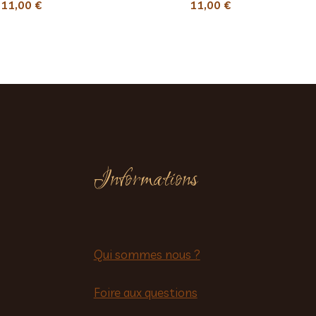
11,00
€
11,00
€
Informations
Qui sommes nous ?
Foire aux questions