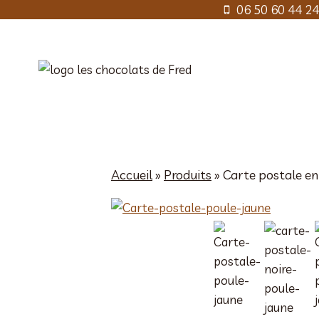
Aller
06 50 60 44 24
au
contenu
Accueil
»
Produits
»
Carte postale en