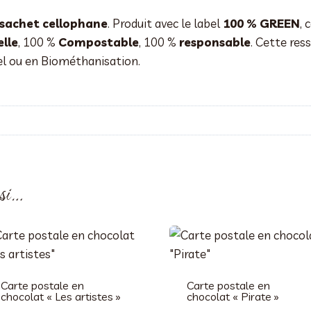
 sachet cellophane
. Produit avec le label
100 % GREEN
, 
lle
, 100 %
Compostable
, 100 %
responsable
. Cette res
el ou en Biométhanisation.
ssi…
Carte postale en
Carte postale en
chocolat « Les artistes »
chocolat « Pirate »