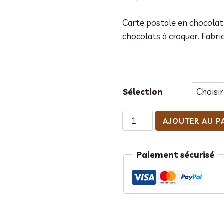
Carte postale en chocolat n
chocolats à croquer. Fabric
Sélection
quantité
AJOUTER AU P
de
Carte
Paiement sécurisé
postale
en
chocolat
"La
Bresse"