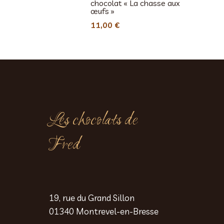
chocolat « La chasse aux
œufs »
11,00
€
Les chocolats de
Fred
19, rue du Grand Sillon
01340 Montrevel-en-Bresse