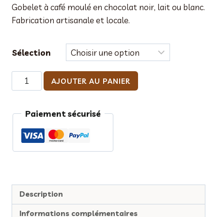
Gobelet à café moulé en chocolat noir, lait ou blanc.
Fabrication artisanale et locale.
Sélection
quantité
AJOUTER AU PANIER
de
Gobelet
Paiement sécurisé
à
café
en
chocolat
Description
Informations complémentaires