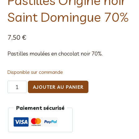
Pastilles Origine noir
Saint Domingue 70%
7,50
€
Pastilles moulées en chocolat noir 70%.
Disponible sur commande
quantité
AJOUTER AU PANIER
de
Pastilles
Paiement sécurisé
Origine
noir
Saint
Domingue