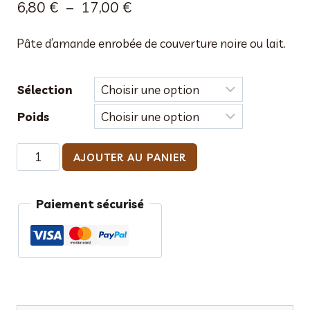
Plage
6,80
€
–
17,00
€
de
Pâte d’amande enrobée de couverture noire ou lait.
prix :
6,80 €
Sélection
à
Poids
17,00 €
quantité
AJOUTER AU PANIER
de
Pâte
Paiement sécurisé
d'amande