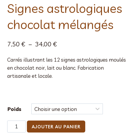
Signes astrologiques
chocolat mélangés
Plage
7,50
€
–
34,00
€
de
Carrés illustrant les 12 signes astrologiques moulés
prix :
en chocolat noir, lait ou blanc. Fabrication
7,50 €
artisanale et locale.
à
34,00 €
Poids
quantité
AJOUTER AU PANIER
de