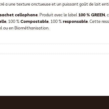
ré a une texture onctueuse et un puissant goût de lait enti
 sachet cellophane
. Produit avec le label
100 % GREEN
, 
lle
, 100 %
Compostable
, 100 %
responsable
. Cette res
el ou en Biométhanisation.