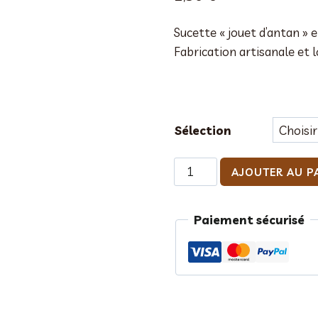
Sucette « jouet d’antan » e
Fabrication artisanale et l
Sélection
quantité
AJOUTER AU P
de
Sucette
Paiement sécurisé
chocolat
jouet
d'antan