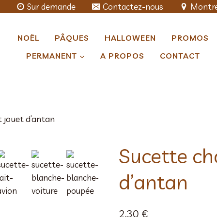
Sur demande
Contactez-nous
Montre
NOËL
PÂQUES
HALLOWEEN
PROMOS
PERMANENT
A PROPOS
CONTACT
 jouet d’antan
Sucette ch
d’antan
2,30
€