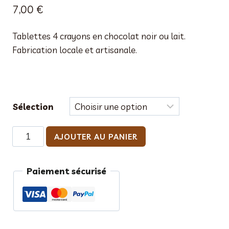
7,00
€
Tablettes 4 crayons en chocolat noir ou lait.
Fabrication locale et artisanale.
Sélection
quantité
AJOUTER AU PANIER
de
Tablettes
Paiement sécurisé
4
crayons
en
chococolat