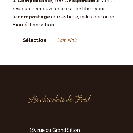
%
Compostable
, 100 %
responsable
. Cette
ressource renouvelable est certifiée pour
le
compostage
domestique, industriel ou en
Biométhanisation.
Sélection
Lait
,
Noir
Les chocolats de Fred
19, rue du Grand Sillon