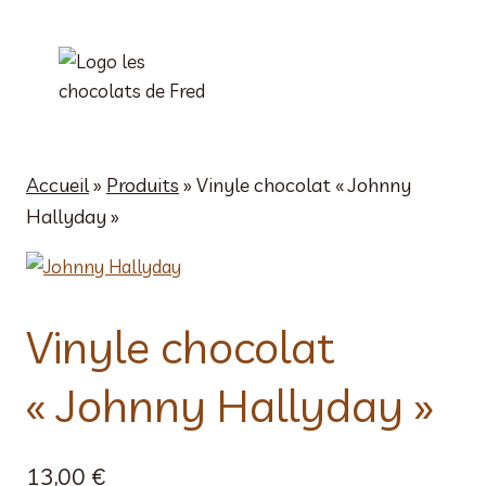
Aller
au
contenu
Accueil
»
Produits
»
Vinyle chocolat « Johnny
Hallyday »
Vinyle chocolat
« Johnny Hallyday »
13,00
€