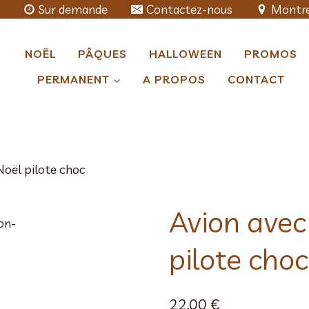
Sur demande
Contactez-nous
Montre
NOËL
PÂQUES
HALLOWEEN
PROMOS
PERMANENT
A PROPOS
CONTACT
Noël pilote choc
Avion avec
pilote choc
22,00
€