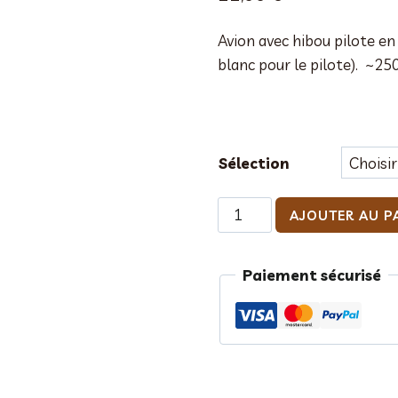
Avion avec hibou pilote en 
blanc pour le pilote). ~250
Sélection
quantité
AJOUTER AU P
de
Avion
Paiement sécurisé
avec
Père
Noël
pilote
choc