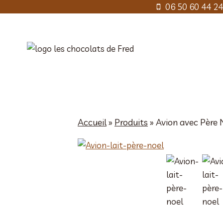
Aller
06 50 60 44 24
au
contenu
Accueil
»
Produits
»
Avion avec Père 