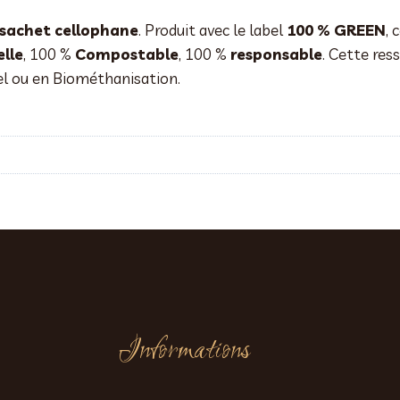
 sachet cellophane
. Produit avec le label
100 % GREEN
, 
lle
, 100 %
Compostable
, 100 %
responsable
. Cette res
el ou en Biométhanisation.
Informations