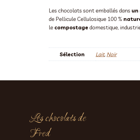
Les chocolats sont emballés dans
un
de Pellicule Cellulosique 100 %
nature
le
compostage
domestique, industri
Sélection
Lait
,
Noir
Les chocolats de
Fred