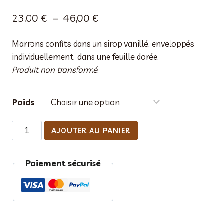
Plage
23,00
€
–
46,00
€
de
Marrons confits dans un sirop vanillé, enveloppés
prix :
individuellement dans une feuille dorée.
23,00 €
Produit non transformé
.
à
46,00 €
Poids
quantité
AJOUTER AU PANIER
de
Ballotin
Paiement sécurisé
de
marrons
confits