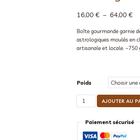
Pl
16,00
€
–
64,00
€
de
Boîte gourmande garnie de 
pri
astrologiques moulés en ch
16
artisanale et locale. ~750 
à
64
Poids
quantité
AJOUTER AU P
de
Boîte
Paiement sécurisé
gourmande
signes