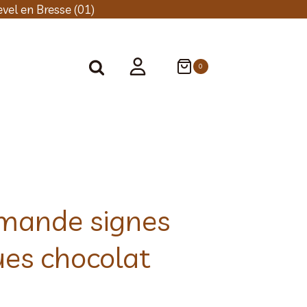
de
vel en Bresse (01)
prix :
16,00 €
à
0
64,00 €
rmande signes
ues chocolat