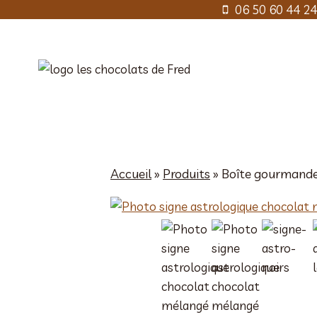
Aller
06 50 60 44 24
au
contenu
Accueil
»
Produits
»
Boîte gourmande