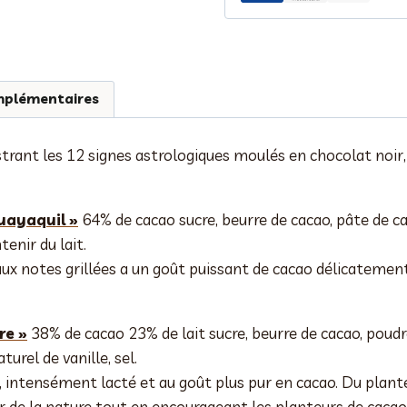
astrologiques
chocolat
mélangés
mplémentaires
trant les 12 signes astrologiques moulés en chocolat noir, 
uayaquil »
64% de cacao sucre, beurre de cacao, pâte de cac
tenir du lait.
ux notes grillées a un goût puissant de cacao délicatement
re »
38% de cacao 23% de lait sucre, beurre de cacao, poudre
turel de vanille, sel.
 intensément lacté et au goût plus pur en cacao. Du plante
r de la nature tout en encourageant les planteurs de cacao 