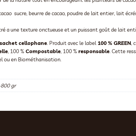
cao sucre, beurre de cacao, poudre de lait entier, lait écré
ré a une texture onctueuse et un puissant goût de lait enti
 sachet cellophane
. Produit avec le label
100 % GREEN
, 
lle
, 100 %
Compostable
, 100 %
responsable
. Cette res
el ou en Biométhanisation.
~800 gr