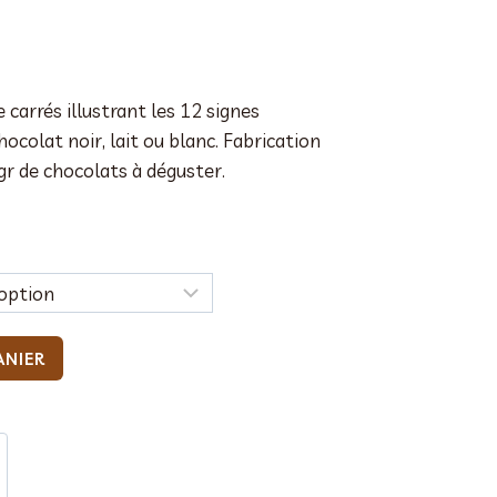
age
carrés illustrant les 12 signes
x :
ocolat noir, lait ou blanc. Fabrication
,00 €
gr de chocolats à déguster.
,00 €
ANIER