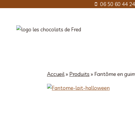
Aller
06 50 60 44 24
au
contenu
Accueil
»
Produits
»
Fantôme en guim