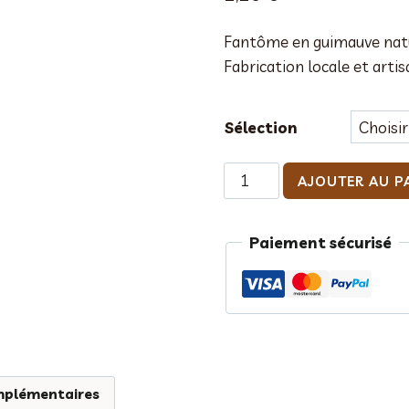
Fantôme en guimauve natur
Fabrication locale et artis
Sélection
quantité
AJOUTER AU P
de
Fantôme
Paiement sécurisé
en
guimauve
chocolat
mplémentaires