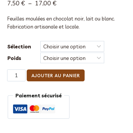
Plage
7,50
€
–
17,00
€
de
Feuilles moulées en chocolat noir, lait ou blanc.
prix :
Fabrication artisanale et locale.
7,50 €
à
Sélection
17,00 €
Poids
quantité
AJOUTER AU PANIER
de
Feuilles
Paiement sécurisé
d'automne