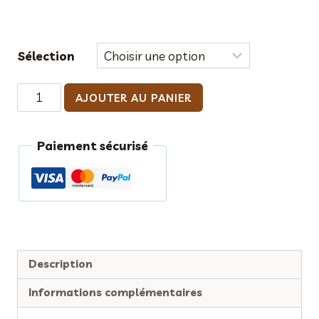
Sélection
quantité
AJOUTER AU PANIER
de
Téléphone
Paiement sécurisé
en
chocolat
"selfie
noël"
Description
Informations complémentaires