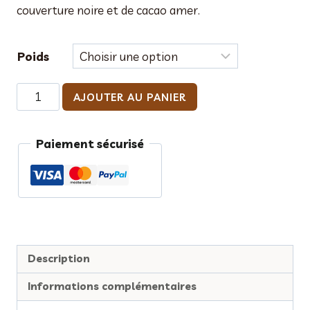
6,50 €
couverture noire et de cacao amer.
à
16,00 €
Poids
quantité
AJOUTER AU PANIER
de
Truffes
Paiement sécurisé
Description
Informations complémentaires