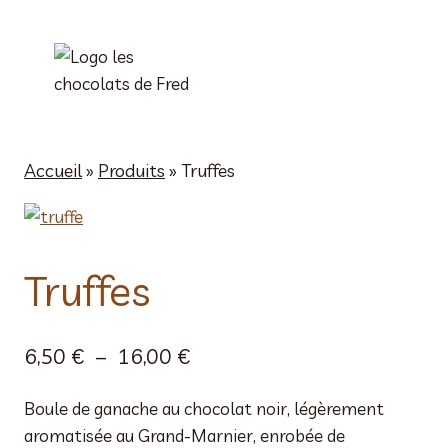
Aller
au
contenu
Accueil
»
Produits
»
Truffes
Truffes
Plage
6,50
€
–
16,00
€
de
Boule de ganache au chocolat noir, légèrement
prix :
aromatisée au Grand-Marnier, enrobée de