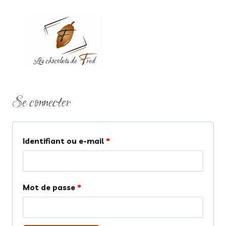
Aller
au
contenu
Se connecter
O
Identifiant ou e-mail
*
b
l
O
Mot de passe
*
i
b
g
l