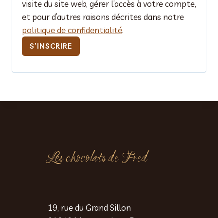
visite du site web, gérer l’accès à votre compte,
o
et pour d’autres raisons décrites dans notre
politique de confidentialité
.
i
S’INSCRIRE
r
e
Les chocolats de Fred
19, rue du Grand Sillon