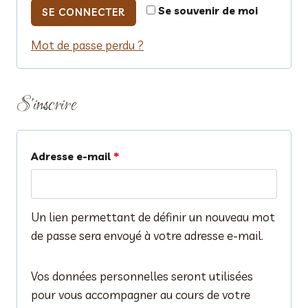
a
Se souvenir de moi
SE CONNECTER
i
t
Mot de passe perdu ?
g
o
a
i
t
S’inscrire
r
o
e
i
O
Adresse e-mail
*
r
b
e
l
Un lien permettant de définir un nouveau mot
i
de passe sera envoyé à votre adresse e-mail.
g
Vos données personnelles seront utilisées
a
pour vous accompagner au cours de votre
t