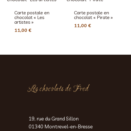
Carte postale en
Carte postale en
chocolat « Les
chocolat « Pirate »
artistes »
11,00
€
11,00
€
Les chocolats de Fred
19, rue du Grand Sillon
01340 Montrevel-en-Bresse