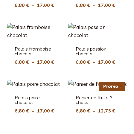
Plage
Plage
6,80
€
–
17,00
€
6,80
€
–
17,00
€
de
de
prix :
prix :
6,80 €
6,80 €
à
à
17,00 €
17,00 €
Palais framboise
Palais passion
chocolat
chocolat
Plage
Plage
6,80
€
–
17,00
€
6,80
€
–
17,00
€
de
de
prix :
prix :
6,80 €
6,80 €
Promo !
à
à
Palais poire
17,00 €
Panier de fruits 3
17,00 €
chocolat
chocs
Plage
Plage
6,80
€
–
17,00
€
6,80
€
–
12,75
€
de
de
prix :
prix :
6,80 €
6,80 €