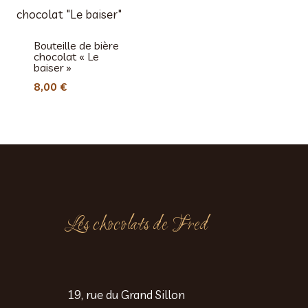
Bouteille de bière
chocolat « Le
baiser »
8,00
€
Les chocolats de Fred
19, rue du Grand Sillon