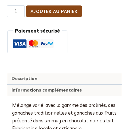
quantité
AJOUTER AU PANIER
de
Mug
Paiement sécurisé
en
chocolat
lait
garni
350
gr
Description
"Joyeux
Noël"
Informations complémentaires
Mélange varié avec la gamme des pralinés, des
ganaches traditionnelles et ganaches aux fruits
présenté dans un mug en chocolat noir ou lait.
Fabrication locale et artisanale