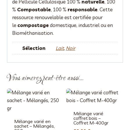
de Pellicule Cellulosique 100 %
naturelle
, 100
%
Compostable
, 100 %
responsable
. Cette
ressource renouvelable est certifiée pour
le
compostage
domestique, industriel ou en
Biométhanisation.
Sélection
Lait
,
Noir
Vous aimerez peut-être aussi…
Mélange varié
coffret bois –
Mélange varié en
Coffret M-400gr
sachet – Mélangés,