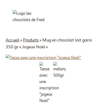
Aller
au
contenu
Accueil
»
Produits
»
Mug en chocolat lait garni
350 gr « Joyeux Noël »