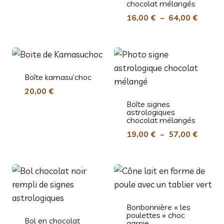
chocolat mélangés
Plage
16,00
€
–
64,00
€
de
prix :
16,00 
à
Boîte kamasu’choc
64,00 
20,00
€
Boîte signes
astrologiques
chocolat mélangés
Plage
19,00
€
–
57,00
€
de
prix :
19,00 
à
57,00 
Bonbonnière « les
poulettes » choc
Bol en chocolat
garnie