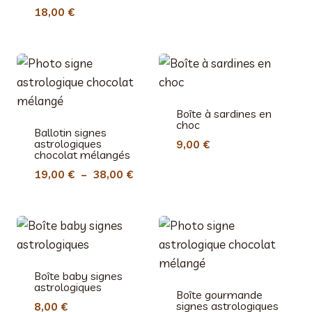
18,00
€
Boîte à sardines en
choc
Ballotin signes
astrologiques
9,00
€
chocolat mélangés
Plage
19,00
€
–
38,00
€
de
prix :
19,00 €
à
38,00 €
Boîte baby signes
astrologiques
Boîte gourmande
signes astrologiques
8,00
€