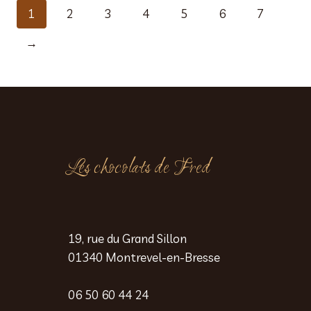
1
2
3
4
5
6
7
→
Les chocolats de Fred
19, rue du Grand Sillon
01340 Montrevel-en-Bresse
06 50 60 44 24