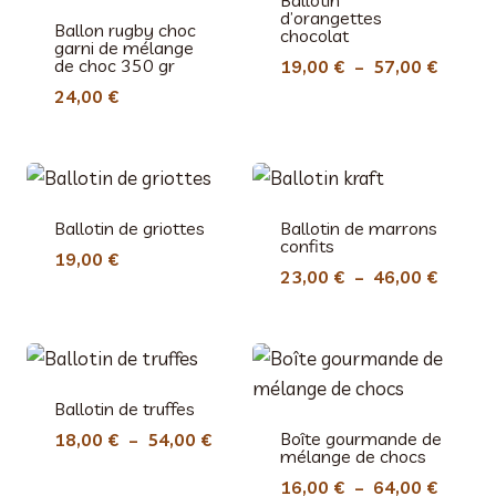
Ballotin
d’orangettes
Ballon rugby choc
chocolat
garni de mélange
de choc 350 gr
Plage
19,00
€
–
57,00
€
de
24,00
€
prix :
19,00 
à
57,00 
Ballotin de griottes
Ballotin de marrons
confits
19,00
€
Plage
23,00
€
–
46,00
€
de
prix :
23,00 
à
Ballotin de truffes
46,00 
Plage
Boîte gourmande de
18,00
€
–
54,00
€
mélange de chocs
de
Plage
16,00
€
–
64,00
€
prix :