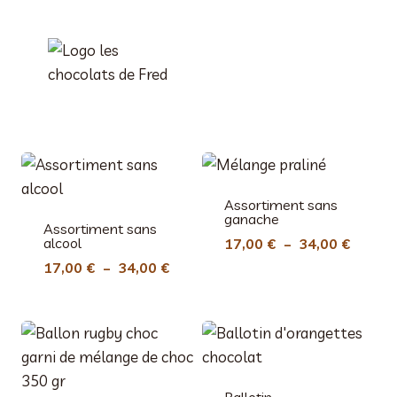
Aller
au
contenu
Assortiment sans
ganache
Assortiment sans
alcool
Plage
17,00
€
–
34,00
€
de
Plage
17,00
€
–
34,00
€
prix :
de
17,00 
prix :
à
17,00 €
34,00 
à
34,00 €