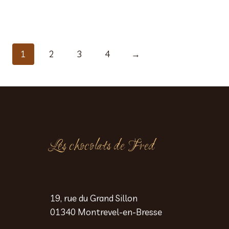
1
2
3
4
→
Les chocolats de Fred
19, rue du Grand Sillon
01340 Montrevel-en-Bresse