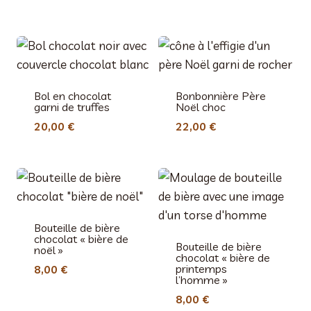
de
18,00 €
prix :
à
16,00 
54,00 €
à
64,00 
Bol en chocolat
Bonbonnière Père
garni de truffes
Noël choc
20,00
€
22,00
€
Bouteille de bière
chocolat « bière de
Bouteille de bière
noël »
chocolat « bière de
printemps
8,00
€
l’homme »
8,00
€